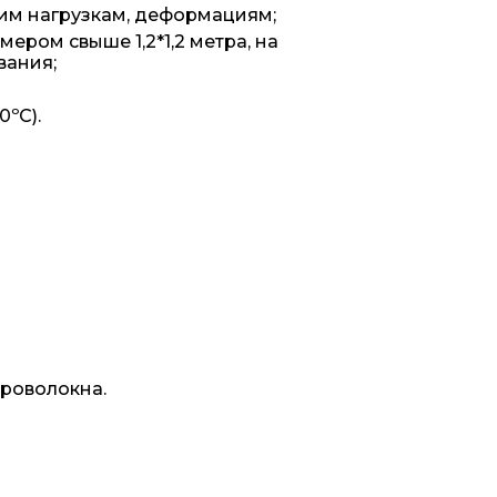
ким нагрузкам, деформациям;
ером свыше 1,2*1,2 метра, на
вания;
0ºС).
роволокна.