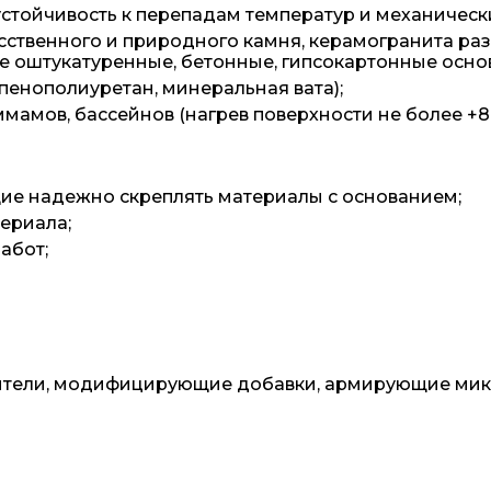
 устойчивость к перепадам температур и механичес
сственного и природного камня, керамогранита разм
е оштукатуренные, бетонные, гипсокартонные осно
пенополиуретан, минеральная вата);
ммамов, бассейнов (нагрев поверхности не более +8
ие надежно скреплять материалы с основанием;
ериала;
абот;
нители, модифицирующие добавки, армирующие мик