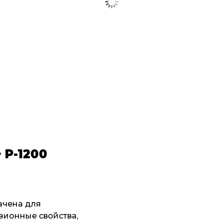
Р-1200
ачена для
зионные свойства,