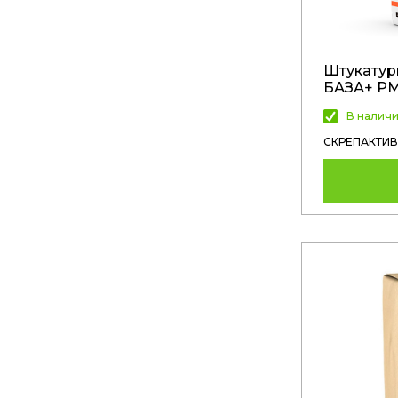
Штукатур
БАЗА+ Р
В налич
СКРЕПАКТИВ